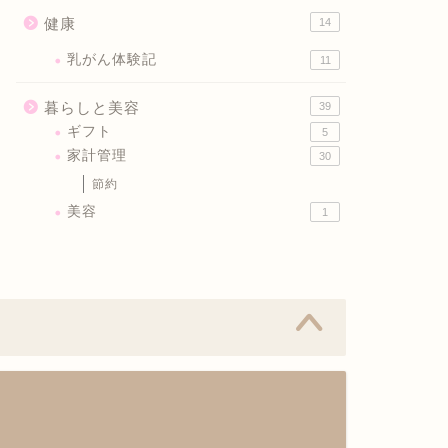
健康
14
乳がん体験記
11
暮らしと美容
39
ギフト
5
家計管理
30
節約
美容
1