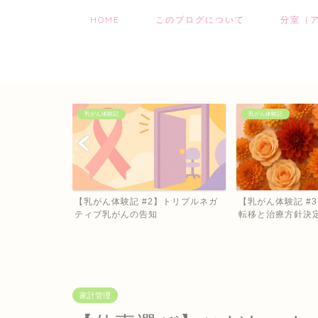
HOME
このブログについて
分室（
乳がん体験記
乳がん体験記
】しこりから始
【乳がん体験記 #2】トリプルネガ
【乳がん体験記 #
ティブ乳がんの告知
転移と治療方針決
家計管理