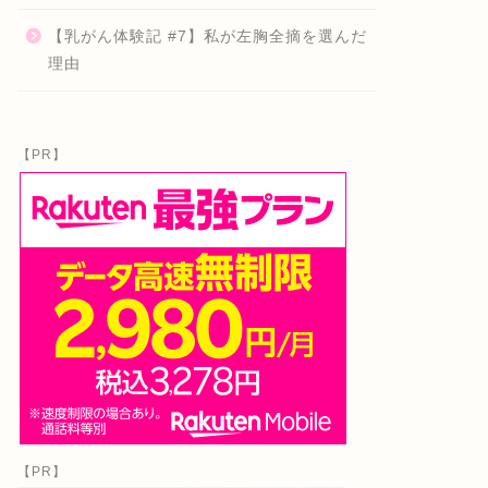
【乳がん体験記 #7】私が左胸全摘を選んだ
理由
【PR】
【PR】