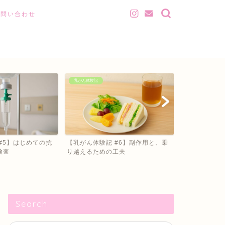
お問い合わせ
乳がん体験記
乳がん体験記
#5】はじめての抗
【乳がん体験記 #6】副作用と、乗
【乳がん体験記
検査
り越えるための工夫
を選んだ理由
Search