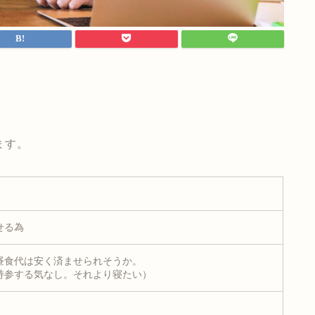
、
ます。
せる為
昼食代は安く済ませられそうか。
持参する気なし。それより寝たい）