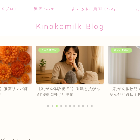
アメブロ）
楽天ROOM
よくあるご質問（FAQ）
Kinakomilk Blog
乳がん体験記
乳がん体験記
3】腋窩リンパ節
【乳がん体験記 #4】退職と抗がん
【乳がん体験記 
定
剤治療に向けた準備
がん剤と遺伝子