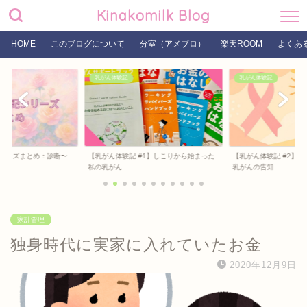
Kinakomilk Blog
HOME
このブログについて
分室（アメブロ）
楽天ROOM
よくあ
乳がん体験記
乳がん体験記
リーズまとめ：診断〜
【乳がん体験記 #1】しこりから始まった
【乳がん体験記 #2】
私の乳がん
乳がんの告知
家計管理
独身時代に実家に入れていたお金
2020年12月9日