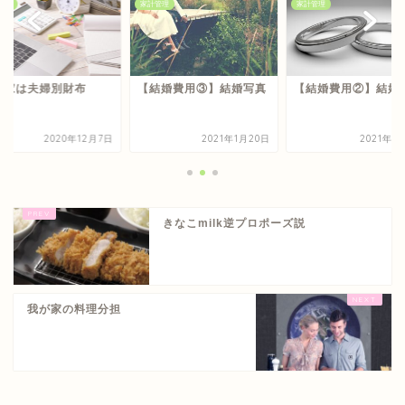
管理
家計管理
家計管理
が家は夫婦別財布
【結婚費用③】結婚写真
【結婚費用②】結婚
2020年12月7日
2021年1月20日
2021年1
きなこmilk逆プロポーズ説
我が家の料理分担