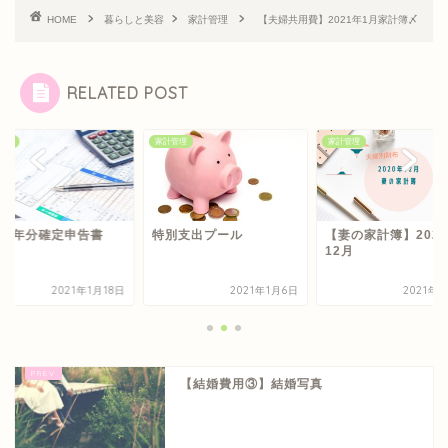
HOME
暮らしと美容
家計管理
【夫婦共用費】2021年1月家計簿〆
RELATED POST
管理
家計管理
家計管理
和2年分確定申告書
特別支出プール
【妻の家計簿】202
12月
2021年1月18日
2021年1月6日
2021年
【結婚費用③】結婚写真