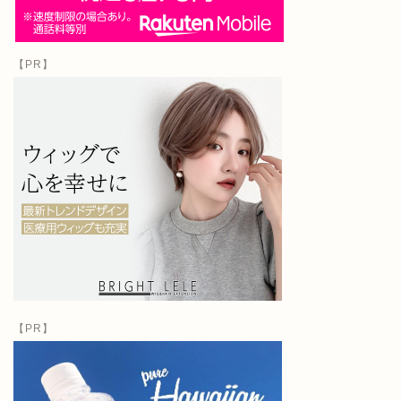
【PR】
【PR】