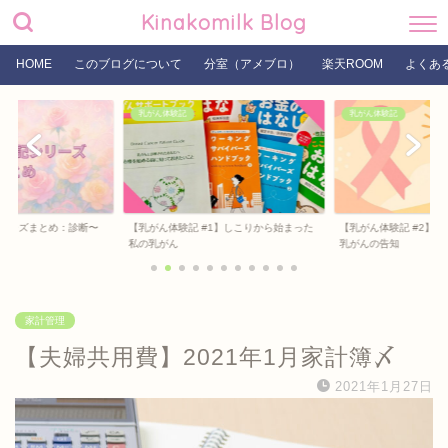
Kinakomilk Blog
HOME
このブログについて
分室（アメブロ）
楽天ROOM
よくあ
乳がん体験記
乳がん体験記
リーズまとめ：診断〜
【乳がん体験記 #1】しこりから始まった
【乳がん体験記 #2】
私の乳がん
乳がんの告知
家計管理
【夫婦共用費】2021年1月家計簿〆
2021年1月27日