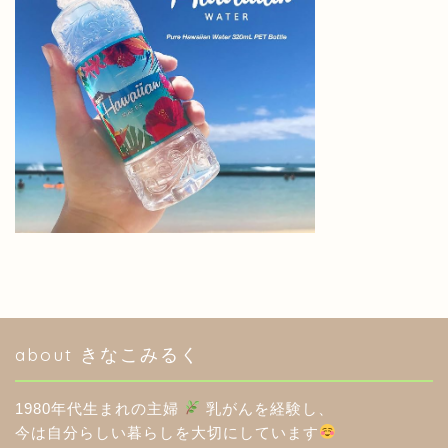
HOME
このブログについて
about きなこみるく
分室（アメブロ）
1980年代生まれの主婦
乳がんを経験し、
楽天ROOM
今は自分らしい暮らしを大切にしています