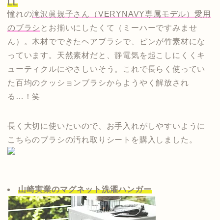
LL
憧れの
滝沢眞規子さん（VERYNAVY専属モデル）愛用
のブラシ
とお揃いにしたくて（ミーハーですみませ
ん）。木材でできたヘアブラシで、ピンが竹素材にな
っています。天然素材だと、静電気を起こしにくくキ
ューティクルにやさしいそう。これで長らく使ってい
た百均のクッションブラシからようやく解放され
る…！笑
長く大切に使いたいので、お手入れがしやすいように
こちらのブラシの汚れ取りシートを購入しました。
山崎実業のマグネット洗濯ハンガー