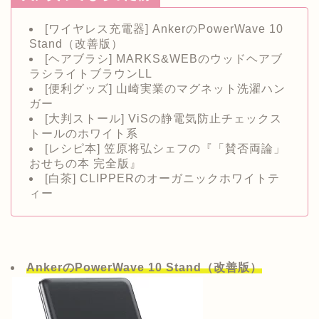
[ワイヤレス充電器] AnkerのPowerWave 10
Stand（改善版）
[ヘアブラシ] MARKS&WEBのウッドヘアブ
ラシライトブラウンLL
[便利グッズ] 山崎実業のマグネット洗濯ハン
ガー
[大判ストール] ViSの静電気防止チェックス
トールのホワイト系
[レシピ本] 笠原将弘シェフの『「賛否両論」
おせちの本 完全版』
[白茶] CLIPPERのオーガニックホワイトテ
ィー
AnkerのPowerWave 10 Stand（改善版）