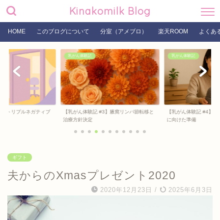
Kinakomilk Blog
HOME
このブログについて
分室（アメブロ）
楽天ROOM
よくあ
乳がん体験記
乳がん体験記
#2】トリプルネガティブ
【乳がん体験記 #3】腋窩リンパ節転移と
【乳がん体験記 #4】
治療方針決定
に向けた準備
ギフト
夫からのXmasプレゼント2020
2020年12月23日
/
2025年6月3日