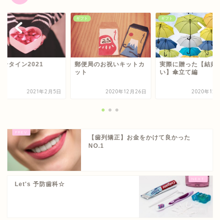
ト
ギフト
ギフト
レンタイン2021
郵便局のお祝いキットカ
実際に贈った【結婚
ット
い】傘立て編
2021年2月5日
2020年12月26日
2020年12
【歯列矯正】お金をかけて良かった
NO.1
Let's 予防歯科☆