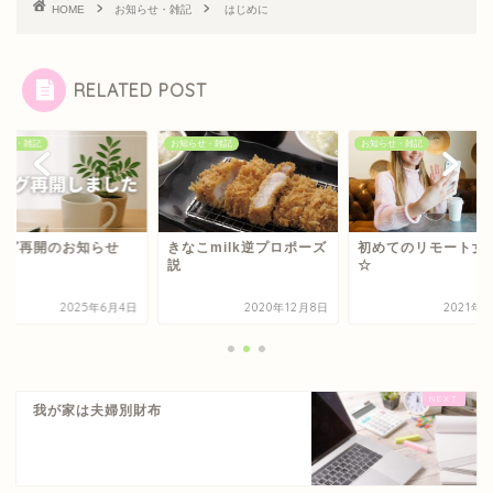
HOME
お知らせ・雑記
はじめに
RELATED POST
らせ・雑記
お知らせ・雑記
お知らせ・雑記
ログ再開のお知らせ
きなこmilk逆プロポーズ
初めてのリモート女
説
☆
2025年6月4日
2020年12月8日
2021年
我が家は夫婦別財布