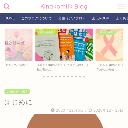
Kinakomilk Blog
HOME
このブログについて
分室（アメブロ）
楽天ROOM
よくあ
乳がん体験記
乳がん体験記
リーズまとめ：診断〜
【乳がん体験記 #1】しこりから始まった
【乳がん体験記 #2】
私の乳がん
乳がんの告知
お知らせ・雑記
はじめに
2020年12月6日
/
2020年12月19日