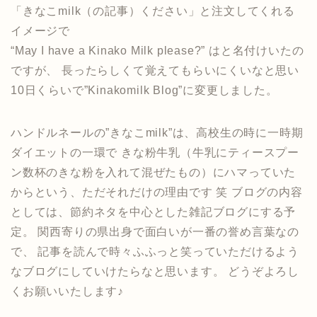
「きなこmilk（の記事）ください」と注文してくれる
イメージで
“May I have a Kinako Milk please?” はと名付けいたの
ですが、 長ったらしくて覚えてもらいにくいなと思い
10日くらいで”Kinakomilk Blog”に変更しました。
ハンドルネールの”きなこmilk”は、高校生の時に一時期
ダイエットの一環で きな粉牛乳（牛乳にティースプー
ン数杯のきな粉を入れて混ぜたもの）にハマっていた
からという、ただそれだけの理由です 笑 ブログの内容
としては、節約ネタを中心とした雑記ブログにする予
定。 関西寄りの県出身で面白いが一番の誉め言葉なの
で、 記事を読んで時々ふふっと笑っていただけるよう
なブログにしていけたらなと思います。 どうぞよろし
くお願いいたします♪