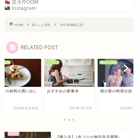
楽天ROOM
Instagram
HOME
暮らしと美容
2021春物購入品♪
RELATED POST
ュー
暮らしと美容
暮らしと美容
すすめの家事本
我が家の料理分担
おせちの材料の買い
2021年1月12日
2020年12月10日
2020年12
【購入品】1年ぶりの無印良品週間♪