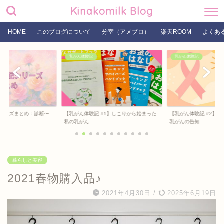
Kinakomilk Blog
HOME
このブログについて
分室（アメブロ）
楽天ROOM
よくあ
乳がん体験記
乳がん体験記
#1】しこりから始まった
【乳がん体験記 #2】トリプルネガティブ
【乳がん体験記 #3】
乳がんの告知
治療方針決定
暮らしと美容
2021春物購入品♪
2021年4月30日
/
2025年6月19日