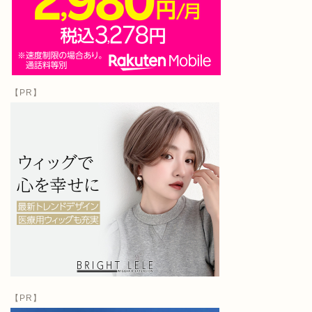
【PR】
【PR】