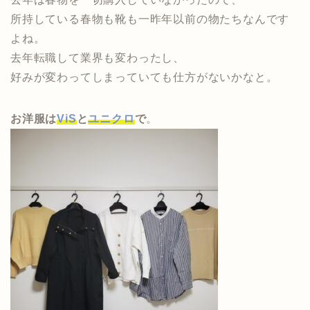
所持している春物も靴も一昨年以前の物たちなんです
よね。
去年転職して業界も変わったし、
好みが変わってしまっていても仕方がないかなと。
お洋服は
ViS
と
ユニクロ
で
。